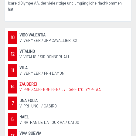
Icare d’Olympe AA, der viele rittige und umgängliche Nachkommen
hat.
VIBO VALENTIA
10
V. VERMEER / JHP CAVALLIERI XX
VITALINO
12
V. VITALIS / SIR DONNERHALL
VILA
11
V. VERMEER / PRH DAMON
ZAUBEREI
14
V. PRH ZAUBERREIGEN/T. / ICARE D’OLYMPE AA
UNA FOLIA
7
V. PRH UNO I / CASIRO I
NAEL
5
V. NATHAN DE LA TOUR AA / CATOO
VIVA SUEVIA
13