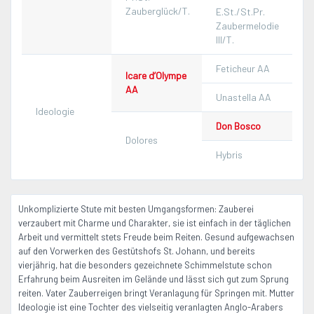
Zauberglück/T.
E.St./St.Pr.
Zaubermelodie
III/T.
Feticheur AA
Icare d’Olympe
AA
Unastella AA
Ideologie
Don Bosco
Dolores
Hybris
Unkomplizierte Stute mit besten Umgangsformen: Zauberei
verzaubert mit Charme und Charakter, sie ist einfach in der täglichen
Arbeit und vermittelt stets Freude beim Reiten. Gesund aufgewachsen
auf den Vorwerken des Gestütshofs St. Johann, und bereits
vierjährig, hat die besonders gezeichnete Schimmelstute schon
Erfahrung beim Ausreiten im Gelände und lässt sich gut zum Sprung
reiten. Vater Zauberreigen bringt Veranlagung für Springen mit. Mutter
Ideologie ist eine Tochter des vielseitig veranlagten Anglo-Arabers