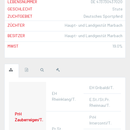
LEBENSNUMMER
DE 473730437020
GESCHLECHT
Stute
ZUCHTGEBIET
Deutsches Sportpferd
ZÜCHTER
Haupt- und Landgestüt Marbach
BESITZER
Haupt- und Landgestüt Marbach
MWST
19.0%
EH Gribaldi/T.
EH
Rheinklang/T.
E.St./St.Pr.
Rheinnau/T.
PrH
PrH
Zauberreigen/T.
Interconti/T.
Pr.St.