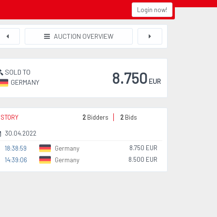
Login now!
AUCTION OVERVIEW
SOLD TO
8.750
EUR
GERMANY
ISTORY
2
Bidders
2
Bids
30.04.2022
8.750 EUR
18:38:59
Germany
8.500 EUR
14:39:06
Germany