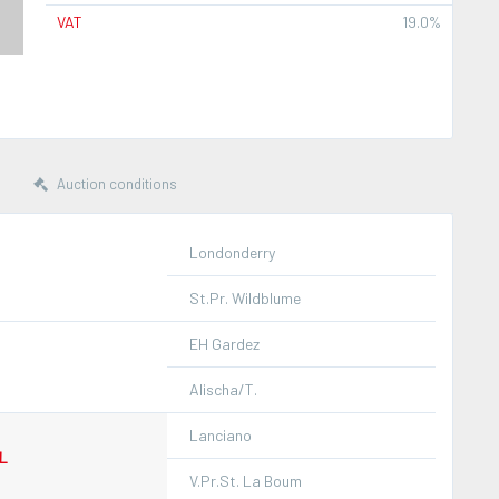
VAT
19.0%
Auction conditions
Londonderry
St.Pr. Wildblume
EH Gardez
Alischa/T.
Lanciano
 L
V.Pr.St. La Boum